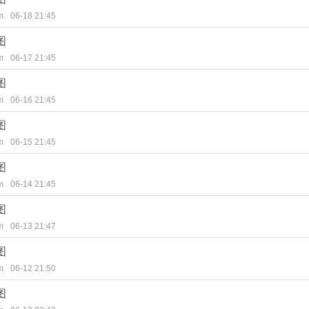
m
06-18 21:45
图
m
06-17 21:45
图
m
06-16 21:45
图
m
06-15 21:45
图
m
06-14 21:45
图
m
06-13 21:47
图
m
06-12 21:50
图