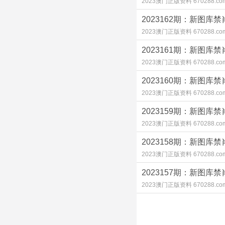
2023澳门正版资料 670288.co
2023162期：新图库禁
2023澳门正版资料 670288.co
2023161期：新图库禁
2023澳门正版资料 670288.co
2023160期：新图库禁
2023澳门正版资料 670288.co
2023159期：新图库禁
2023澳门正版资料 670288.co
2023158期：新图库禁
2023澳门正版资料 670288.co
2023157期：新图库禁
2023澳门正版资料 670288.co