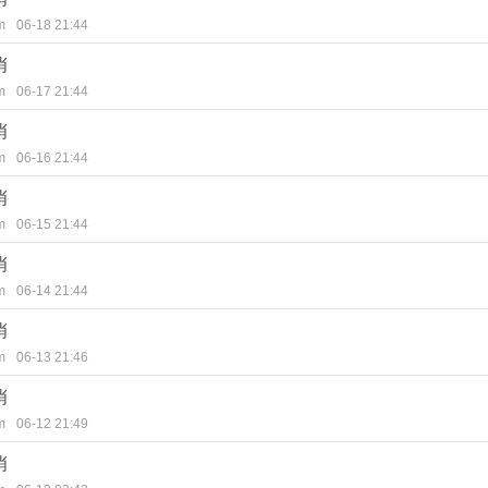
m
06-18 21:44
肖
m
06-17 21:44
肖
m
06-16 21:44
肖
m
06-15 21:44
肖
m
06-14 21:44
肖
m
06-13 21:46
肖
m
06-12 21:49
肖