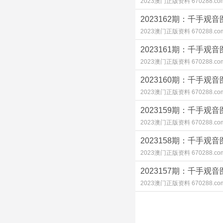
2023澳门正版资料 670288.co
2023162期：千手观音
2023澳门正版资料 670288.co
2023161期：千手观音
2023澳门正版资料 670288.co
2023160期：千手观音
2023澳门正版资料 670288.co
2023159期：千手观音
2023澳门正版资料 670288.co
2023158期：千手观音
2023澳门正版资料 670288.co
2023157期：千手观音
2023澳门正版资料 670288.co